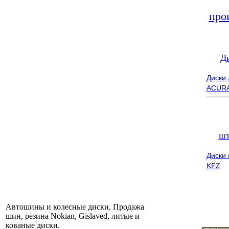
про
Д
Диски
ACUR
шт
Диски
KFZ
Автошины и колесные диски, Продажа
шин, резина Nokian, Gislaved, литые и
кованые диски.