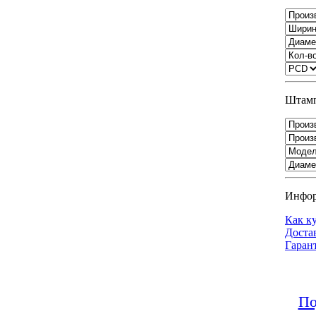
Штамп
Инфо
Как к
Доста
Гаран
По