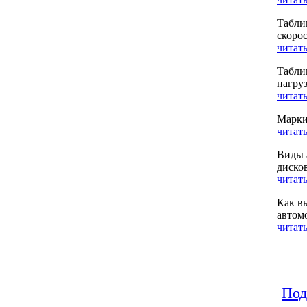
Табли
скоро
читать
Табли
нагру
читать
Марки
читать
Виды 
диско
читать
Как в
автом
читать
Под