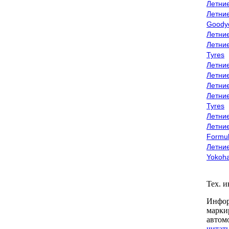
Летни
Летни
Goody
Летни
Летни
Tyres
Летни
Летни
Летние
Летни
Tyres
Летние
Летние
Formu
Летни
Yokoh
Тех. 
Инфор
марки
автом
читать