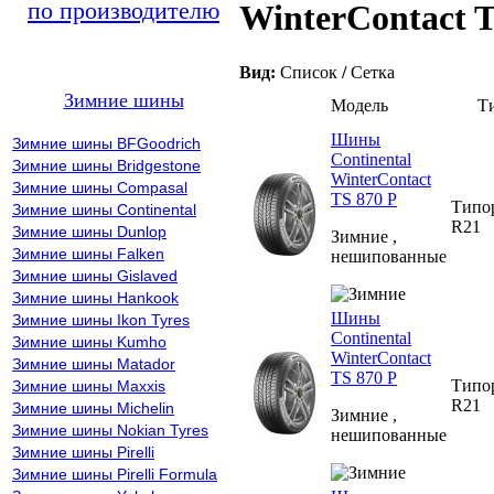
по производителю
WinterContact T
Вид:
Список
/
Сетка
Зимние шины
Модель
Т
Шины
Зимние шины BFGoodrich
Continental
Зимние шины Bridgestone
WinterContact
Зимние шины Compasal
TS 870 P
Типо
Зимние шины Continental
R21
Зимние шины Dunlop
Зимние ,
Зимние шины Falken
нешипованные
Зимние шины Gislaved
Зимние шины Hankook
Шины
Зимние шины Ikon Tyres
Continental
Зимние шины Kumho
WinterContact
Зимние шины Matador
TS 870 P
Типо
Зимние шины Maxxis
R21
Зимние шины Michelin
Зимние ,
Зимние шины Nokian Tyres
нешипованные
Зимние шины Pirelli
Зимние шины Pirelli Formula