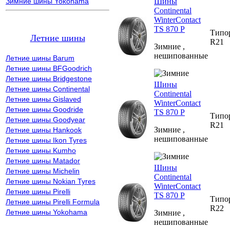
Шины
Зимние шины Yokohama
Continental
WinterContact
TS 870 P
Типо
Летние шины
R21
Зимние ,
нешипованные
Летние шины Barum
Летние шины BFGoodrich
Летние шины Bridgestone
Шины
Летние шины Continental
Continental
Летние шины Gislaved
WinterContact
Летние шины Goodride
TS 870 P
Типо
Летние шины Goodyear
R21
Зимние ,
Летние шины Hankook
нешипованные
Летние шины Ikon Tyres
Летние шины Kumho
Летние шины Matador
Шины
Летние шины Michelin
Continental
Летние шины Nokian Tyres
WinterContact
Летние шины Pirelli
TS 870 P
Типо
Летние шины Pirelli Formula
R22
Летние шины Yokohama
Зимние ,
нешипованные