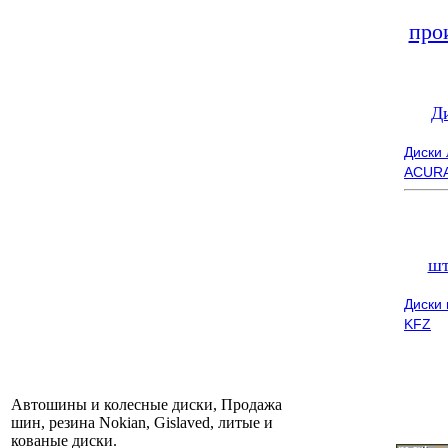
про
Д
Диски
ACUR
шт
Диски
KFZ
Автошины и колесные диски, Продажа
шин, резина Nokian, Gislaved, литые и
кованые диски.