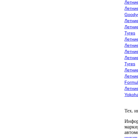
Летни
Летни
Goody
Летни
Летни
Tyres
Летни
Летни
Летние
Летни
Tyres
Летние
Летние
Formu
Летни
Yokoh
Тех. 
Инфор
марки
автом
читать