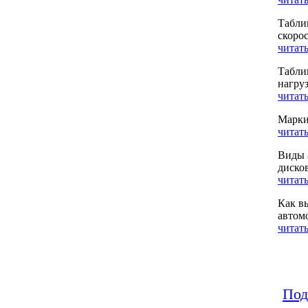
Табли
скоро
читать
Табли
нагру
читать
Марки
читать
Виды 
диско
читать
Как в
автом
читать
Под