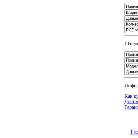
Штамп
Инфо
Как к
Доста
Гаран
По