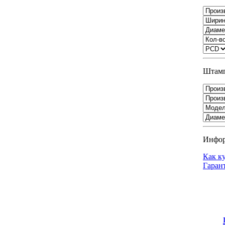
Штамп
Инфо
Как к
Гаран