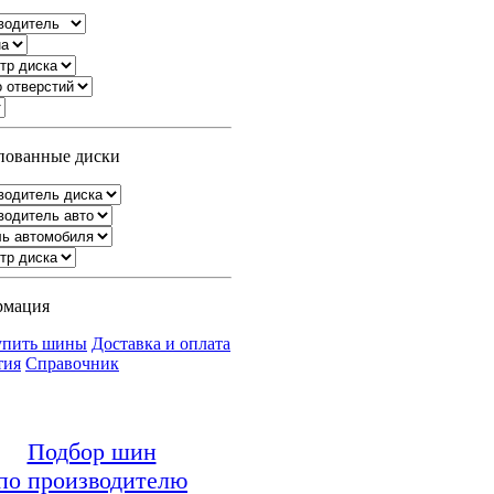
ованные диски
рмация
упить шины
Доставка и оплата
тия
Справочник
Подбор шин
по производителю