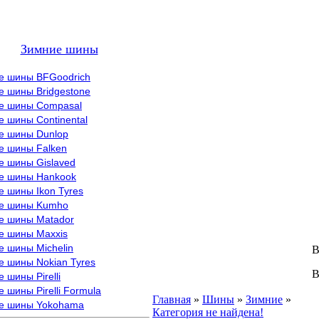
Зимние шины
е шины BFGoodrich
е шины Bridgestone
е шины Compasal
 шины Continental
е шины Dunlop
е шины Falken
е шины Gislaved
е шины Hankook
 шины Ikon Tyres
е шины Kumho
е шины Matador
е шины Maxxis
е шины Michelin
В
е шины Nokian Tyres
В
 шины Pirelli
 шины Pirelli Formula
Главная
»
Шины
»
Зимние
»
е шины Yokohama
У
Категория не найдена!