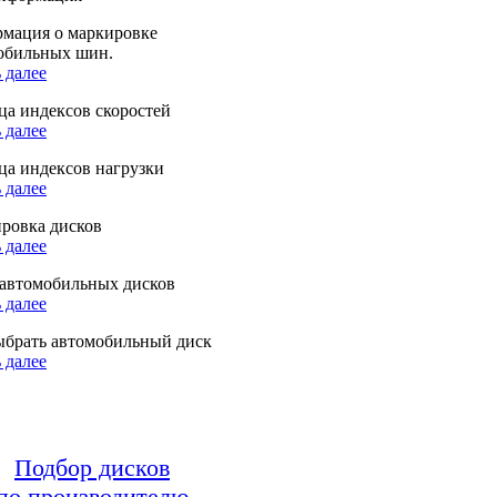
мация о маркировке
обильных шин.
 далее
ца индексов скоростей
 далее
ца индексов нагрузки
 далее
ровка дисков
 далее
автомобильных дисков
 далее
ыбрать автомобильный диск
 далее
Подбор дисков
по производителю