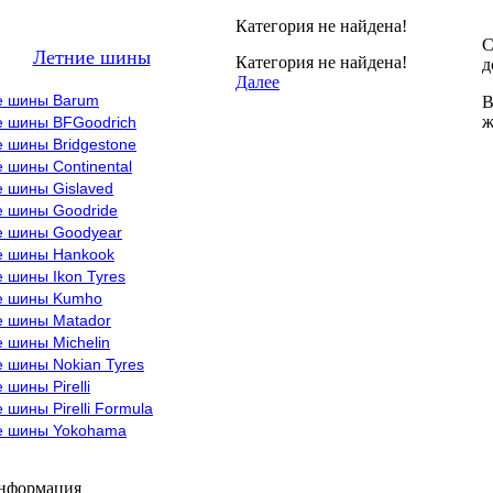
Категория не найдена!
С
Летние шины
Категория не найдена!
д
Далее
е шины Barum
В
ж
е шины BFGoodrich
 шины Bridgestone
 шины Continental
е шины Gislaved
е шины Goodride
е шины Goodyear
е шины Hankook
 шины Ikon Tyres
е шины Kumho
е шины Matador
 шины Michelin
 шины Nokian Tyres
 шины Pirelli
 шины Pirelli Formula
е шины Yokohama
информация