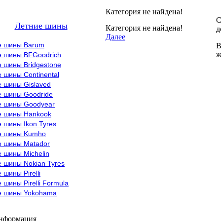
Категория не найдена!
С
Летние шины
Категория не найдена!
д
Далее
е шины Barum
В
ж
е шины BFGoodrich
 шины Bridgestone
 шины Continental
е шины Gislaved
е шины Goodride
е шины Goodyear
е шины Hankook
 шины Ikon Tyres
е шины Kumho
е шины Matador
 шины Michelin
 шины Nokian Tyres
 шины Pirelli
 шины Pirelli Formula
е шины Yokohama
информация