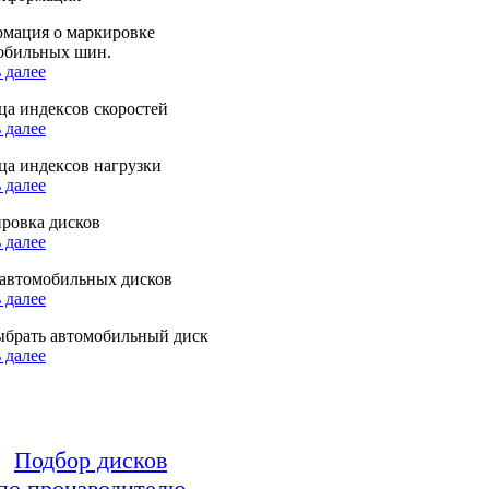
мация о маркировке
обильных шин.
 далее
ца индексов скоростей
 далее
ца индексов нагрузки
 далее
ровка дисков
 далее
автомобильных дисков
 далее
ыбрать автомобильный диск
 далее
Подбор дисков
по производителю