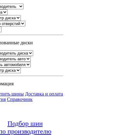
ованные диски
рмация
упить шины
Доставка и оплата
тия
Справочник
Подбор шин
по производителю