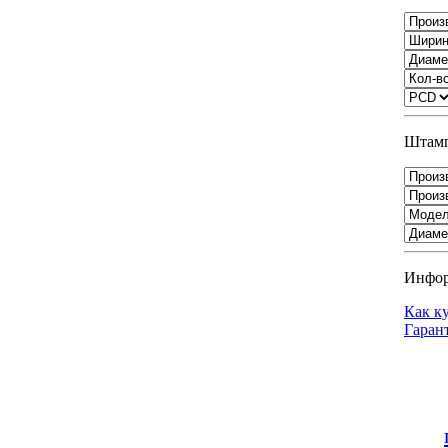
Штамп
Инфо
Как к
Гаран