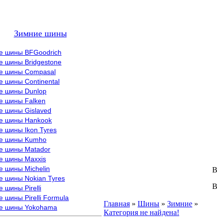
Зимние шины
е шины BFGoodrich
е шины Bridgestone
е шины Compasal
 шины Continental
е шины Dunlop
е шины Falken
е шины Gislaved
е шины Hankook
 шины Ikon Tyres
е шины Kumho
е шины Matador
е шины Maxxis
е шины Michelin
В
е шины Nokian Tyres
В
 шины Pirelli
 шины Pirelli Formula
Главная
»
Шины
»
Зимние
»
е шины Yokohama
У
Категория не найдена!