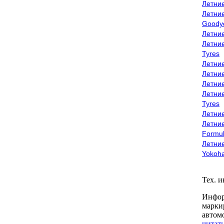
Летни
Летни
Goody
Летни
Летни
Tyres
Летни
Летни
Летние
Летни
Tyres
Летние
Летние
Formu
Летни
Yokoh
Тех. 
Инфор
марки
автом
читать