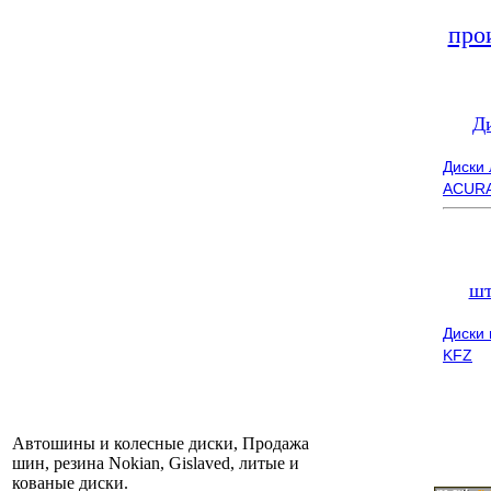
про
Д
Диски
ACUR
шт
Диски
KFZ
Автошины и колесные диски, Продажа
шин, резина Nokian, Gislaved, литые и
кованые диски.