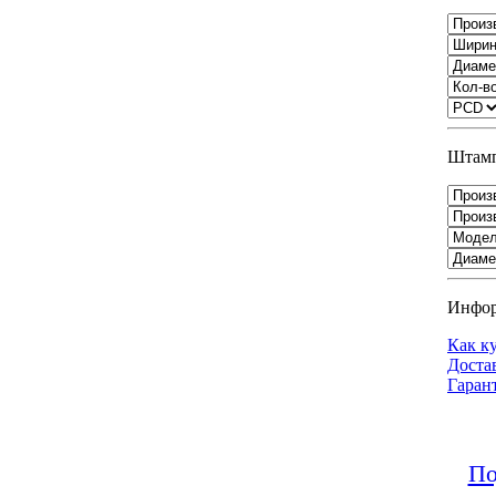
Штамп
Инфо
Как к
Доста
Гаран
По