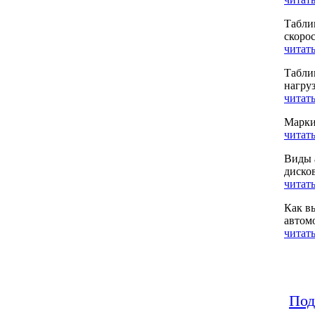
Табли
скоро
читать
Табли
нагру
читать
Марки
читать
Виды 
диско
читать
Как в
автом
читать
Под