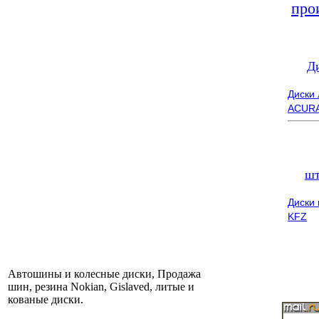
про
Д
Диски
ACUR
шт
Диски
KFZ
Автошины и колесные диски, Продажа
шин, резина Nokian, Gislaved, литые и
кованые диски.