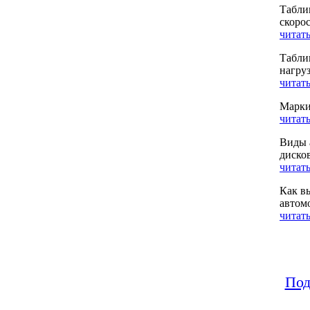
Табли
скоро
читать
Табли
нагру
читать
Марки
читать
Виды 
диско
читать
Как в
автом
читать
Под