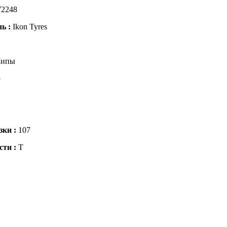
72248
ль :
Ikon Tyres
ипы
5
зки :
107
сти :
T