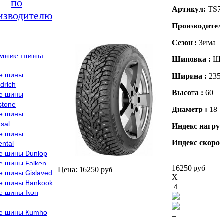
по
Артикул:
TS
изводителю
Производите
Сезон :
Зима
мние шины
Шиповка :
Ш
е шины
Ширина :
23
drich
Высота :
60
е шины
stone
Диаметр :
18
е шины
sal
Индекс нагру
е шины
Индекс скоро
ental
е шины Dunlop
е шины Falken
16250 руб
Цена: 16250 руб
е шины Gislaved
X
е шины Hankook
е шины Ikon
е шины Kumho
=