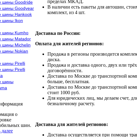
пределах МКАД.
е шины Goodride
В наличии есть пакеты для автошин, стоим
е шины Goodyear
комплект, из 4 шт.
е шины Hankook
е шины Ikon
е шины Kumho
Доставка по России:
е шины Matador
Оплата для жителей регионов:
 шины Michelin
е шины Nokian
Продажа в регионы производится комплек
диска.
 шины Pirelli
Продажа и доставка одного, двух или трёх
 шины Pirelli
договорённости.
la
Доставка по Москве до транспортной комп
больше, бесплатная.
е шины
Доставка по Москве до транспортной комп
ama
стоит 1000 руб.
Для юридических лиц, мы делаем счет, дл
безналичному расчету.
информация
мация о
ровке
Доставка для жителей регионов:
обильных шин.
 далее
Доставка осуществляется при помощи тр