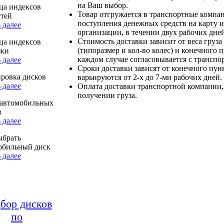
на Ваш выбор.
ца индексов
Товар отгружается в транспортные компа
стей
поступления денежных средств на карту и
 далее
организации, в течении двух рабочих дней
Стоимость доставки зависит от веса груза
ца индексов
(типоразмер и кол-во колес) и конечного 
зки
каждом случае согласовывается с транспо
 далее
Сроки доставки зависят от конечного пун
ровка дисков
варьируются от 2-х до 7-ми рабочих дней.
 далее
Оплата доставки транспортной компании,
получении груза.
автомобильных
в
 далее
ыбрать
обильный диск
 далее
бор дисков
по