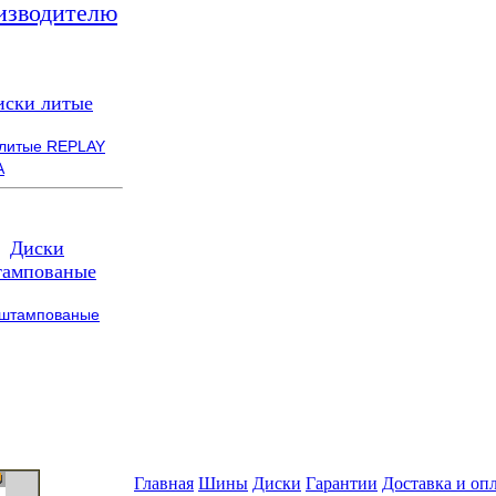
изводителю
иски литые
 литые REPLAY
A
Диски
ампованые
 штампованые
Главная
Шины
Диски
Гарантии
Доставка и оп