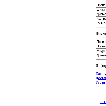
Штамп
Инфо
Как к
Доста
Гаран
По