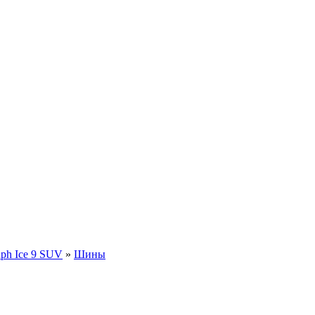
aph Ice 9 SUV
»
Шины