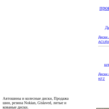
про
Д
Диски
ACUR
шт
Диски
KFZ
Автошины и колесные диски, Продажа
шин, резина Nokian, Gislaved, литые и
кованые диски.