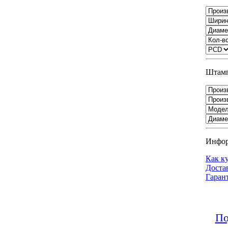
Штамп
Инфо
Как к
Доста
Гаран
По