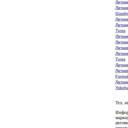
Летни
Летни
Goody
Летни
Летни
Tyres
Летни
Летни
Летние
Летни
Tyres
Летние
Летние
Formu
Летни
Yokoh
Тех. 
Инфор
марки
автом
читать