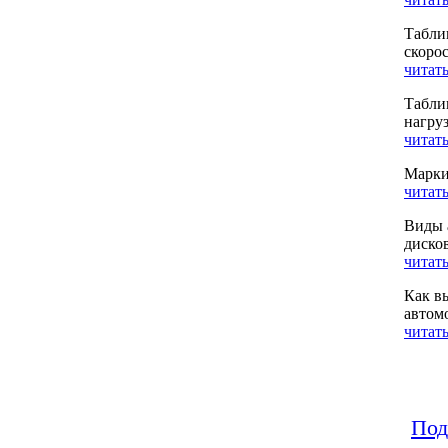
Табли
скоро
читать
Табли
нагру
читать
Марки
читать
Виды 
диско
читать
Как в
автом
читать
Под