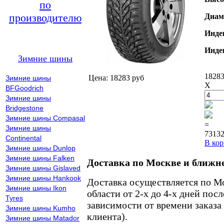
по
производителю
Диам
Инде
Инде
Зимние шины
18283
Цена: 18283 руб
Зимние шины
X
BFGoodrich
Зимние шины
Bridgestone
Зимние шины Compasal
=
Зимние шины
73132
Continental
В кор
Зимние шины Dunlop
Зимние шины Falken
Доставка по Москве и ближн
Зимние шины Gislaved
Зимние шины Hankook
Доставка осуществляется по М
Зимние шины Ikon
области от 2-х до 4-х дней пос
Tyres
зависимости от времени заказа
Зимние шины Kumho
клиента).
Зимние шины Matador