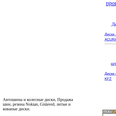
про
Д
Диски
ACUR
шт
Диски
KFZ
Автошины и колесные диски, Продажа
шин, резина Nokian, Gislaved, литые и
кованые диски.