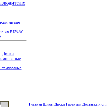
изводителю
иски литые
 литые REPLAY
A
Диски
ампованые
 штампованые
Главная
Шины
Диски
Гарантии
Доставка и оп