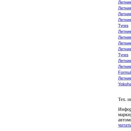
Летни
Летни
Летни
Летни
Tyres
Летни
Летни
Летние
Летни
Tyres
Летние
Летние
Formu
Летни
Yokoh
Тех. 
Инфор
марки
автом
читать