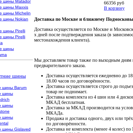
е шины Matador
66356 руб
е шины Maxxis
В корзину
е шины Michelin
е шины Nokian
Доставка по Москве и ближнему Подмосковь
Доставка осуществляется по Москве и Московско
 шины Pirelli
х дней после подтверждения заказа (в зависимос
 шины Pirelli
местонахождения клиента).
la
е шины
ama
Мы доставляем товар также по выходным дням 
предварительного заказа.
тние шины
Доставка осуществляется ежедневно до 18
18.00 часов по договорённости.
Доставка осуществляется строго до подъез
е шины Barum
товар не поднимает.
е шины
Доставка комплекта из 4 шин или 4 диско
drich
МКАД бесплатная.
е шины
Доставка за МКАД производится на условия
stone
МКАДа.
е шины
Продажа и доставка одного, двух или трёх
ental
по договорённости.
Доставка не комплекта (менее 4 колес) по
е шины Gislaved