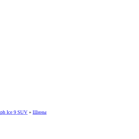
aph Ice 9 SUV
»
Шины