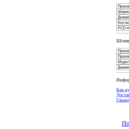
Штамп
Инфо
Как к
Доста
Гаран
По