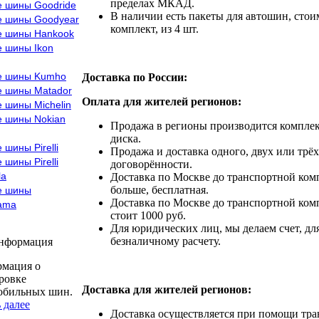
пределах МКАД.
е шины Goodride
В наличии есть пакеты для автошин, стоим
е шины Goodyear
комплект, из 4 шт.
е шины Hankook
е шины Ikon
е шины Kumho
Доставка по России:
е шины Matador
Оплата для жителей регионов:
 шины Michelin
е шины Nokian
Продажа в регионы производится комплек
диска.
 шины Pirelli
Продажа и доставка одного, двух или трёх
 шины Pirelli
договорённости.
la
Доставка по Москве до транспортной комп
больше, бесплатная.
е шины
Доставка по Москве до транспортной комп
ama
стоит 1000 руб.
Для юридических лиц, мы делаем счет, дл
безналичному расчету.
информация
мация о
ровке
Доставка для жителей регионов:
обильных шин.
 далее
Доставка осуществляется при помощи тр