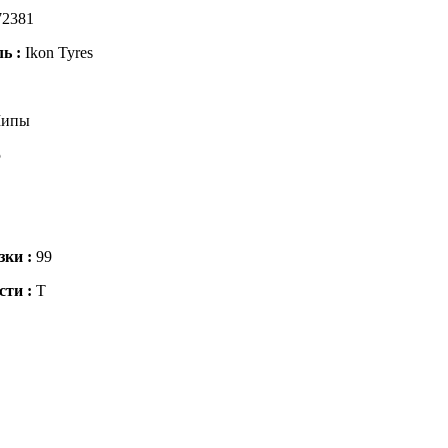
72381
ль :
Ikon Tyres
ипы
5
зки :
99
сти :
T