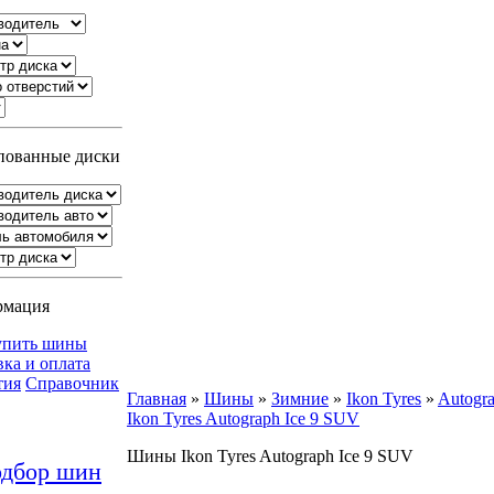
ованные диски
рмация
упить шины
вка и оплата
тия
Справочник
Главная
»
Шины
»
Зимние
»
Ikon Tyres
»
Autogr
Ikon Tyres Autograph Ice 9 SUV
Шины Ikon Tyres Autograph Ice 9 SUV
дбор шин