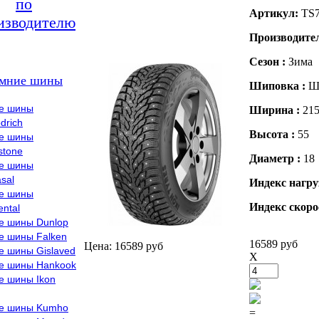
по
Артикул:
TS
изводителю
Производите
Сезон :
Зима
мние шины
Шиповка :
Ш
е шины
Ширина :
21
drich
Высота :
55
е шины
stone
Диаметр :
18
е шины
sal
Индекс нагру
е шины
Индекс скоро
ental
е шины Dunlop
е шины Falken
16589 руб
Цена: 16589 руб
е шины Gislaved
X
е шины Hankook
е шины Ikon
е шины Kumho
=