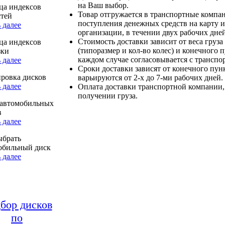
на Ваш выбор.
ца индексов
Товар отгружается в транспортные компа
стей
поступления денежных средств на карту и
 далее
организации, в течении двух рабочих дней
Стоимость доставки зависит от веса груза
ца индексов
(типоразмер и кол-во колес) и конечного 
зки
каждом случае согласовывается с транспо
 далее
Сроки доставки зависят от конечного пун
ровка дисков
варьируются от 2-х до 7-ми рабочих дней.
 далее
Оплата доставки транспортной компании,
получении груза.
автомобильных
в
 далее
ыбрать
обильный диск
 далее
бор дисков
по