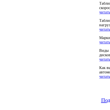
Табли
скоро
читать
Табли
нагру
читать
Марки
читать
Виды 
диско
читать
Как в
автом
читать
Под