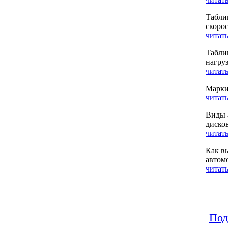
Табли
скоро
читать
Табли
нагру
читать
Марки
читать
Виды 
диско
читать
Как в
автом
читать
Под