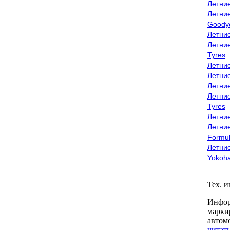
Летни
Летни
Goody
Летни
Летни
Tyres
Летни
Летни
Летние
Летни
Tyres
Летние
Летние
Formu
Летни
Yokoh
Тех. 
Инфор
марки
автом
читать