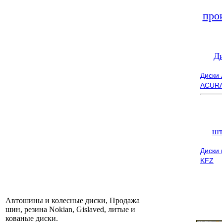
про
Д
Диски
ACUR
шт
Диски
KFZ
Автошины и колесные диски, Продажа
шин, резина Nokian, Gislaved, литые и
кованые диски.