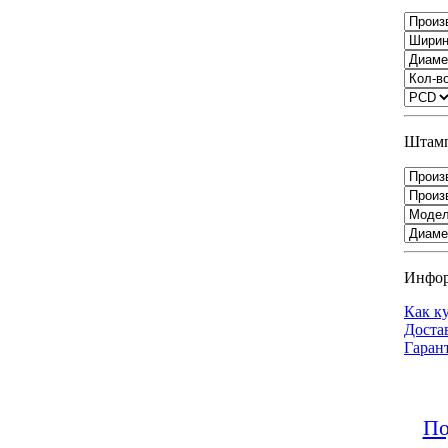
Штамп
Инфо
Как к
Доста
Гаран
По