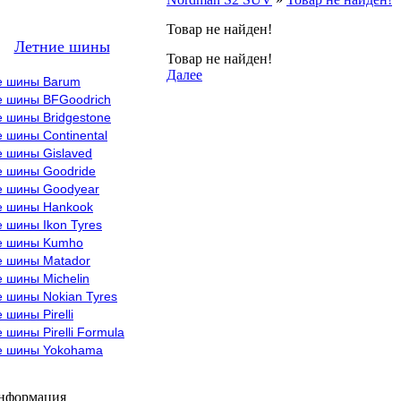
Товар не найден!
Летние шины
Товар не найден!
Далее
е шины Barum
е шины BFGoodrich
 шины Bridgestone
 шины Continental
е шины Gislaved
е шины Goodride
е шины Goodyear
е шины Hankook
 шины Ikon Tyres
е шины Kumho
е шины Matador
 шины Michelin
 шины Nokian Tyres
 шины Pirelli
 шины Pirelli Formula
е шины Yokohama
информация