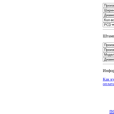
Штамп
Инфо
Как к
оплат
п