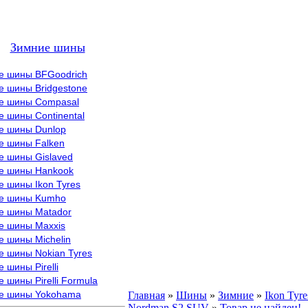
Зимние шины
е шины BFGoodrich
е шины Bridgestone
е шины Compasal
 шины Continental
е шины Dunlop
е шины Falken
е шины Gislaved
е шины Hankook
 шины Ikon Tyres
е шины Kumho
е шины Matador
е шины Maxxis
е шины Michelin
е шины Nokian Tyres
 шины Pirelli
 шины Pirelli Formula
е шины Yokohama
Главная
»
Шины
»
Зимние
»
Ikon Tyre
Nordman S2 SUV
»
Товар не найден!