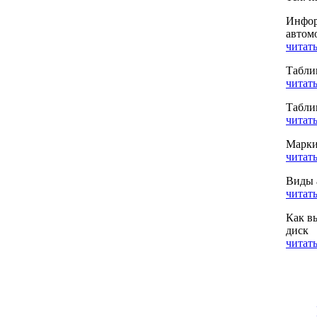
Инфор
автом
читать
Табли
читать
Табли
читать
Марки
читать
Виды 
читать
Как в
диск
читать