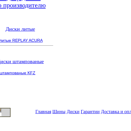
о производителю
Диски литые
 литые REPLAY ACURA
иски штампованые
 штампованые KFZ
Главная
Шины
Диски
Гарантии
Доставка и оп