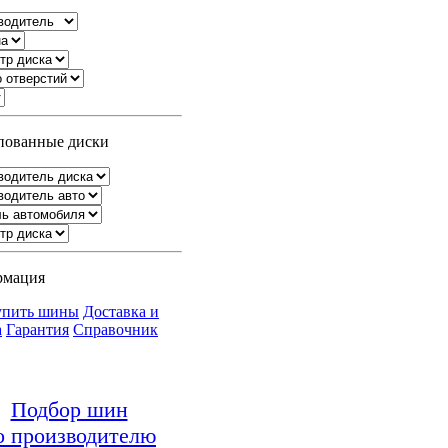
ованные диски
рмация
упить шины
Доставка и
а
Гарантия
Справочник
Подбор шин
о производителю