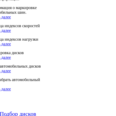
мация о маркировке
обильных шин.
 далее
ца индексов скоростей
 далее
ца индексов нагрузки
 далее
ровка дисков
 далее
автомобильных дисков
 далее
ыбрать автомобильный
 далее
Подбор дисков