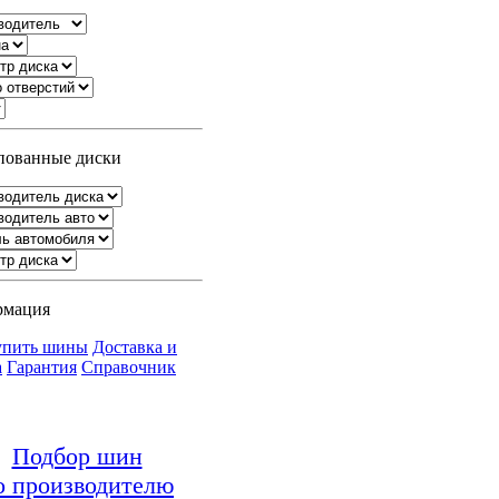
ованные диски
рмация
упить шины
Доставка и
а
Гарантия
Справочник
Подбор шин
о производителю