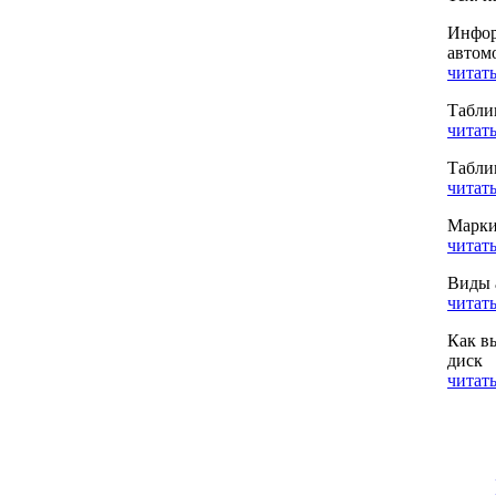
Инфор
автом
читать
Табли
читать
Табли
читать
Марки
читать
Виды 
читать
Как в
диск
читать