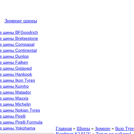
Зимние шины
е шины BFGoodrich
е шины Bridgestone
е шины Compasal
 шины Continental
е шины Dunlop
е шины Falken
е шины Gislaved
е шины Hankook
 шины Ikon Tyres
е шины Kumho
е шины Matador
е шины Maxxis
е шины Michelin
е шины Nokian Tyres
 шины Pirelli
 шины Pirelli Formula
е шины Yokohama
Главная
»
Шины
»
Зимние
»
Ikon Tyre
Nordman S2 SUV
»
Товар не найден!