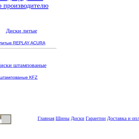
о производителю
Диски литые
 литые REPLAY ACURA
иски штампованые
 штампованые KFZ
Главная
Шины
Диски
Гарантии
Доставка и оп