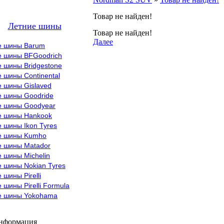
Товар не найден!
Летние шины
Товар не найден!
Далее
е шины Barum
е шины BFGoodrich
 шины Bridgestone
 шины Continental
е шины Gislaved
е шины Goodride
е шины Goodyear
е шины Hankook
 шины Ikon Tyres
е шины Kumho
е шины Matador
 шины Michelin
 шины Nokian Tyres
 шины Pirelli
 шины Pirelli Formula
е шины Yokohama
информация