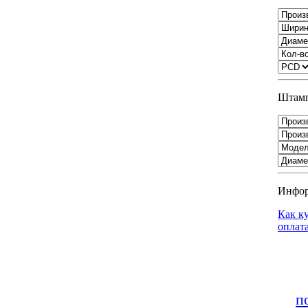
Штамп
Инфо
Как к
оплат
п