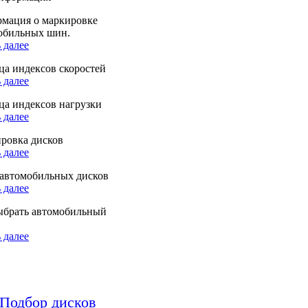
мация о маркировке
обильных шин.
 далее
ца индексов скоростей
 далее
ца индексов нагрузки
 далее
ровка дисков
 далее
автомобильных дисков
 далее
ыбрать автомобильный
 далее
Подбор дисков