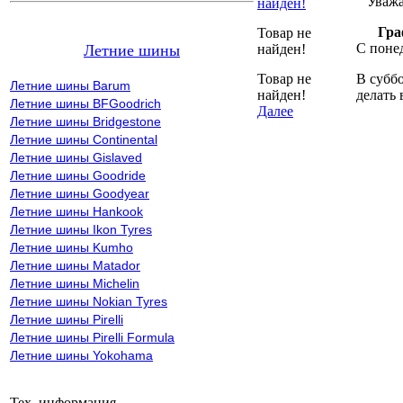
Уважае
найден!
Гра
Товар не
С понед
Летние шины
найден!
Товар не
В суббо
Летние шины Barum
найден!
делать 
Летние шины BFGoodrich
Далее
Летние шины Bridgestone
Летние шины Continental
Летние шины Gislaved
Летние шины Goodride
Летние шины Goodyear
Летние шины Hankook
Летние шины Ikon Tyres
Летние шины Kumho
Летние шины Matador
Летние шины Michelin
Летние шины Nokian Tyres
Летние шины Pirelli
Летние шины Pirelli Formula
Летние шины Yokohama
Тех. информация