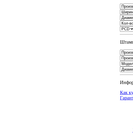
Штамп
Инфо
Как к
Гаран