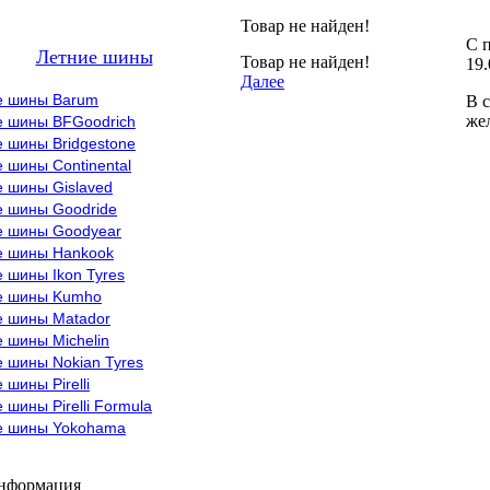
Товар не найден!
С п
Летние шины
Товар не найден!
19.
Далее
е шины Barum
В с
же
е шины BFGoodrich
 шины Bridgestone
 шины Continental
е шины Gislaved
е шины Goodride
е шины Goodyear
е шины Hankook
 шины Ikon Tyres
е шины Kumho
е шины Matador
 шины Michelin
 шины Nokian Tyres
 шины Pirelli
 шины Pirelli Formula
е шины Yokohama
информация