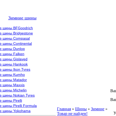
Зимние шины
е шины BFGoodrich
е шины Bridgestone
е шины Compasal
 шины Continental
е шины Dunlop
е шины Falken
е шины Gislaved
е шины Hankook
 шины Ikon Tyres
е шины Kumho
е шины Matador
е шины Maxxis
е шины Michelin
Ва
е шины Nokian Tyres
Ва
 шины Pirelli
 шины Pirelli Formula
В
Главная
»
Шины
»
Зимние
»
е шины Yokohama
Ув
Товар не найден!