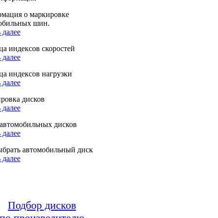
мация о маркировке
обильных шин.
 далее
ца индексов скоростей
 далее
ца индексов нагрузки
 далее
ровка дисков
 далее
автомобильных дисков
 далее
ыбрать автомобильный диск
 далее
Подбор дисков
по производителю