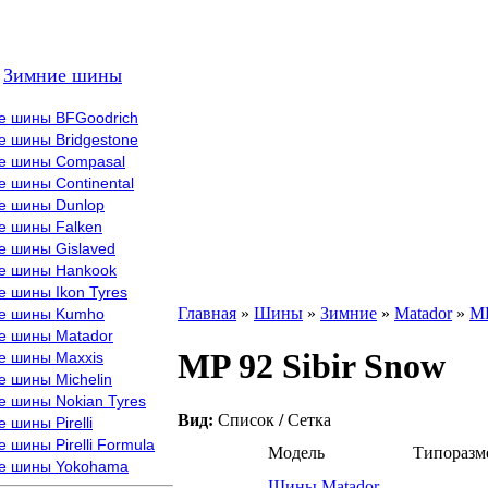
Зимние шины
е шины BFGoodrich
е шины Bridgestone
е шины Compasal
 шины Continental
е шины Dunlop
е шины Falken
е шины Gislaved
е шины Hankook
 шины Ikon Tyres
Главная
»
Шины
»
Зимние
»
Matador
»
MP
е шины Kumho
е шины Matador
MP 92 Sibir Snow
е шины Maxxis
е шины Michelin
е шины Nokian Tyres
Вид:
Список
/
Сетка
 шины Pirelli
 шины Pirelli Formula
Модель
Типоразм
е шины Yokohama
Шины Matador