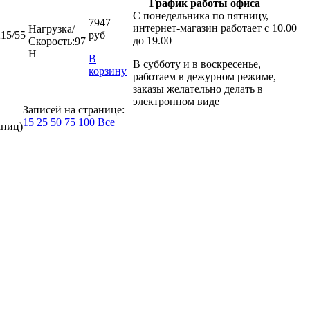
График работы офиса
С понедельника по пятницу,
7947
интернет-магазин работает с 10.00
Нагрузка/
215/55
руб
до 19.00
Скорость:
97
H
В
В субботу и в воскресенье,
корзину
работаем в дежурном режиме,
заказы желательно делать в
электронном виде
Записей на странице:
15
25
50
75
100
Все
аниц)