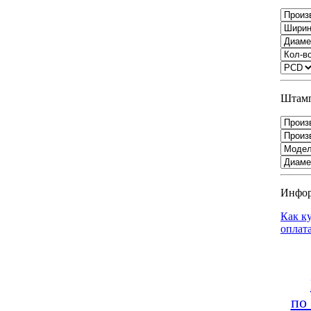
Штамп
Инфо
Как к
оплат
по