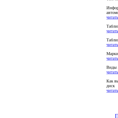
Инфор
автом
читать
Табли
читать
Табли
читать
Марки
читать
Виды 
читать
Как в
диск
читать
П