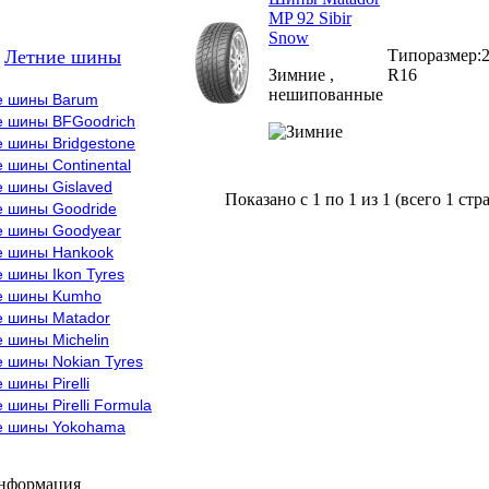
MP 92 Sibir
Snow
Типоразмер:
Летние шины
Зимние ,
R16
нешипованные
е шины Barum
е шины BFGoodrich
 шины Bridgestone
 шины Continental
е шины Gislaved
Показано с 1 по 1 из 1 (всего 1 стр
е шины Goodride
е шины Goodyear
е шины Hankook
 шины Ikon Tyres
е шины Kumho
е шины Matador
 шины Michelin
 шины Nokian Tyres
 шины Pirelli
 шины Pirelli Formula
е шины Yokohama
информация