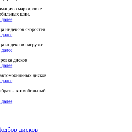
мация о маркировке
обильных шин.
 далее
ца индексов скоростей
 далее
ца индексов нагрузки
 далее
ровка дисков
 далее
автомобильных дисков
 далее
ыбрать автомобильный
 далее
одбор дисков