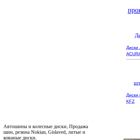
про
Д
Диски
ACUR
шт
Диски
KFZ
Автошины и колесные диски, Продажа
шин, резина Nokian, Gislaved, литые и
кованые диски.