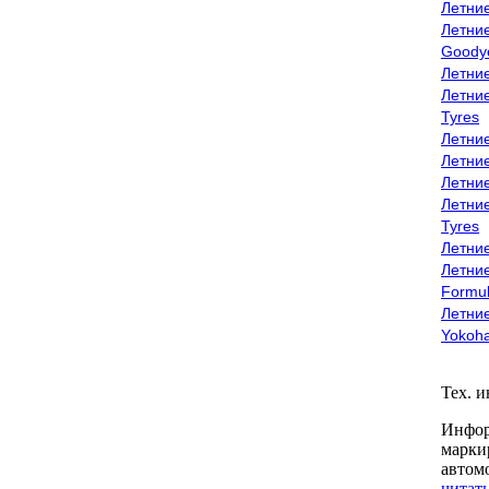
Летни
Летни
Goody
Летни
Летни
Tyres
Летни
Летни
Летние
Летни
Tyres
Летние
Летние
Formu
Летни
Yokoh
Тех. 
Инфор
марки
автом
читать