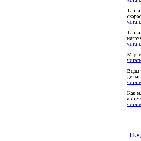
Табли
скоро
читать
Табли
нагру
читать
Марки
читать
Виды 
диско
читать
Как в
автом
читать
Под