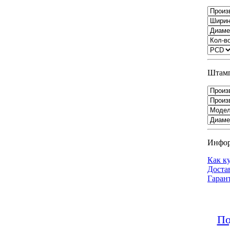
Штамп
Инфо
Как к
Доста
Гаран
По