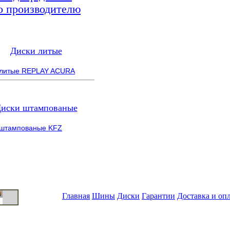
о производителю
Диски литые
 литые REPLAY ACURA
иски штампованые
 штампованые KFZ
Главная
Шины
Диски
Гарантии
Доставка и оп