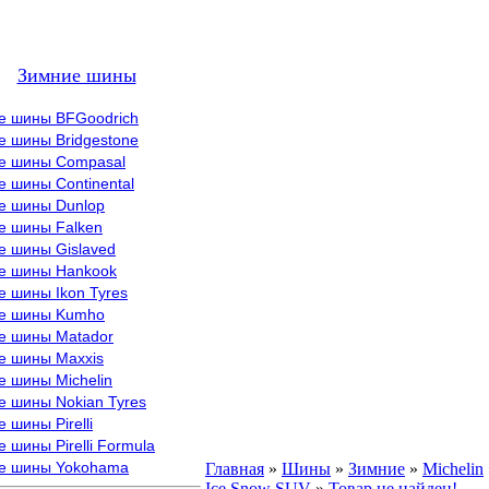
Зимние шины
е шины BFGoodrich
е шины Bridgestone
е шины Compasal
 шины Continental
е шины Dunlop
е шины Falken
е шины Gislaved
е шины Hankook
 шины Ikon Tyres
е шины Kumho
е шины Matador
е шины Maxxis
е шины Michelin
е шины Nokian Tyres
 шины Pirelli
 шины Pirelli Formula
е шины Yokohama
Главная
»
Шины
»
Зимние
»
Michelin
Ice Snow SUV
»
Товар не найден!