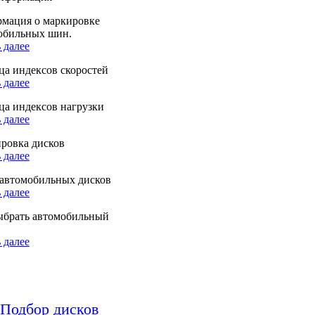
мация о маркировке
обильных шин.
 далее
ца индексов скоростей
 далее
ца индексов нагрузки
 далее
ровка дисков
 далее
автомобильных дисков
 далее
ыбрать автомобильный
 далее
Подбор дисков