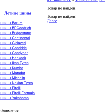
Товар не найден!
Летние шины
Товар не найден!
Далее
е шины Barum
е шины BFGoodrich
 шины Bridgestone
 шины Continental
е шины Gislaved
е шины Goodride
е шины Goodyear
е шины Hankook
 шины Ikon Tyres
е шины Kumho
е шины Matador
 шины Michelin
 шины Nokian Tyres
 шины Pirelli
 шины Pirelli Formula
е шины Yokohama
информация