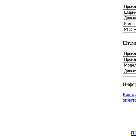
Штамп
Инфо
Как к
оплат
п