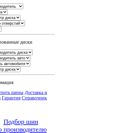
ованные диски
рмация
упить шины
Доставка и
а
Гарантия
Справочник
Подбор шин
о производителю