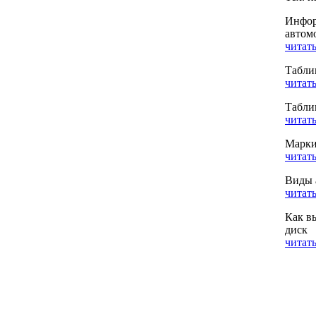
Инфор
автом
читать
Табли
читать
Табли
читать
Марки
читать
Виды 
читать
Как в
диск
читать