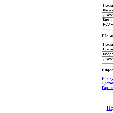
Штамп
Инфо
Как к
Доста
Гаран
По