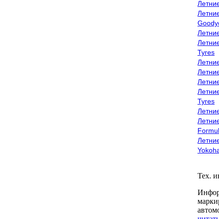
Летни
Летни
Goody
Летни
Летни
Tyres
Летни
Летни
Летние
Летни
Tyres
Летние
Летние
Formu
Летни
Yokoh
Тех. 
Инфор
марки
автом
читать