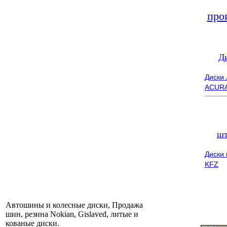
про
Д
Диски
ACUR
шт
Диски
KFZ
Автошины и колесные диски, Продажа
шин, резина Nokian, Gislaved, литые и
кованые диски.