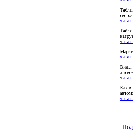
Табли
скоро
читать
Табли
нагру
читать
Марки
читать
Виды 
диско
читать
Как в
автом
читать
Под