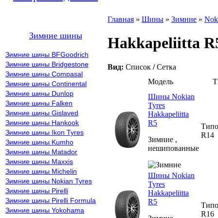
Главная
»
Шины
»
Зимние
»
Nok
Зимние шины
Hakkapeliitta R
Зимние шины BFGoodrich
Зимние шины Bridgestone
Вид:
Список
/
Сетка
Зимние шины Compasal
Модель
Т
Зимние шины Continental
Зимние шины Dunlop
Шины Nokian
Зимние шины Falken
Tyres
Зимние шины Gislaved
Hakkapeliitta
R5
Зимние шины Hankook
Типо
Зимние шины Ikon Tyres
R14
Зимние ,
Зимние шины Kumho
нешипованные
Зимние шины Matador
Зимние шины Maxxis
Зимние шины Michelin
Шины Nokian
Зимние шины Nokian Tyres
Tyres
Зимние шины Pirelli
Hakkapeliitta
Зимние шины Pirelli Formula
R5
Типо
Зимние шины Yokohama
R16