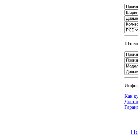
Штамп
Инфо
Как к
Доста
Гаран
По