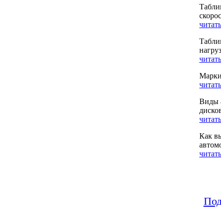
Табли
скоро
читать
Табли
нагру
читать
Марки
читать
Виды 
диско
читать
Как в
автом
читать
Под