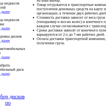
на Ваш выбор.
ца индексов
Товар отгружается в транспортные компа
стей
поступления денежных средств на карту и
 далее
организации, в течении двух рабочих дней
Стоимость доставки зависит от веса груза
ца индексов
(типоразмер и кол-во колес) и конечного 
зки
каждом случае согласовывается с транспо
 далее
Сроки доставки зависят от конечного пун
варьируются от 2-х до 7-ми рабочих дней.
ровка дисков
Оплата доставки транспортной компании,
 далее
получении груза.
автомобильных
в
 далее
ыбрать
обильный диск
 далее
бор дисков
по