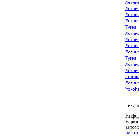
Летни
Летни
Летни
Летни
Tyres
Летни
Летни
Летние
Летни
Tyres
Летние
Летние
Formu
Летни
Yokoh
Тех. 
Инфор
марки
автом
читать