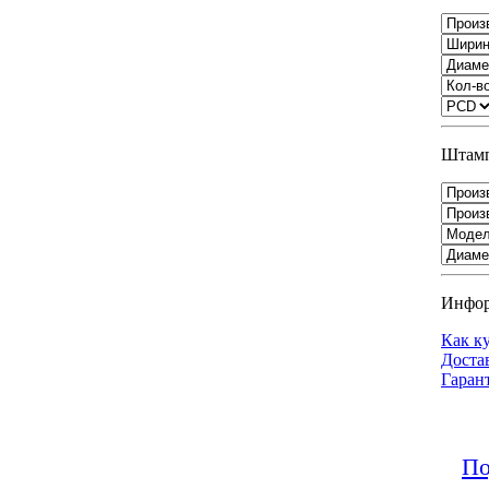
Штамп
Инфо
Как к
Доста
Гаран
По