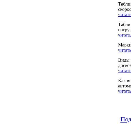
Табли
скоро
читать
Табли
нагру
читать
Марки
читать
Виды 
диско
читать
Как в
автом
читать
Под