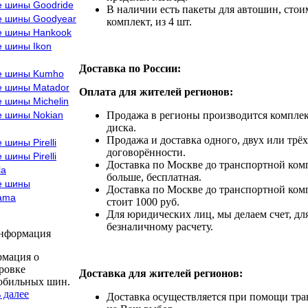
е шины Goodride
В наличии есть пакеты для автошин, стоим
е шины Goodyear
комплект, из 4 шт.
е шины Hankook
е шины Ikon
Доставка по России:
е шины Kumho
е шины Matador
Оплата для жителей регионов:
 шины Michelin
е шины Nokian
Продажа в регионы производится комплек
диска.
Продажа и доставка одного, двух или трёх
 шины Pirelli
договорённости.
 шины Pirelli
Доставка по Москве до транспортной комп
la
больше, бесплатная.
е шины
Доставка по Москве до транспортной комп
ama
стоит 1000 руб.
Для юридических лиц, мы делаем счет, дл
безналичному расчету.
информация
мация о
ровке
Доставка для жителей регионов:
обильных шин.
 далее
Доставка осуществляется при помощи тр