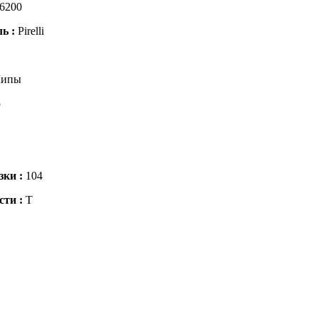
6200
ль :
Pirelli
ипы
5
зки :
104
сти :
T