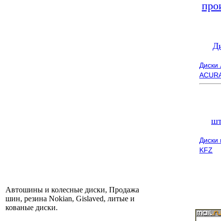
про
Д
Диски
ACUR
шт
Диски
KFZ
Автошины и колесные диски, Продажа
шин, резина Nokian, Gislaved, литые и
кованые диски.