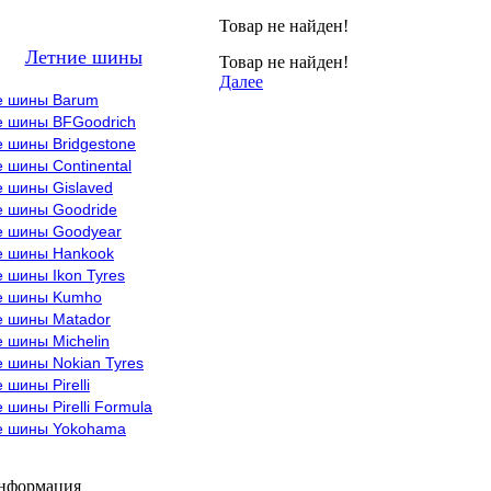
Товар не найден!
Летние шины
Товар не найден!
Далее
е шины Barum
е шины BFGoodrich
 шины Bridgestone
 шины Continental
е шины Gislaved
е шины Goodride
е шины Goodyear
е шины Hankook
 шины Ikon Tyres
е шины Kumho
е шины Matador
 шины Michelin
 шины Nokian Tyres
 шины Pirelli
 шины Pirelli Formula
е шины Yokohama
информация