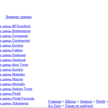
Зимние шины
е шины BFGoodrich
е шины Bridgestone
е шины Compasal
 шины Continental
е шины Dunlop
е шины Falken
е шины Gislaved
е шины Hankook
 шины Ikon Tyres
е шины Kumho
е шины Matador
е шины Maxxis
е шины Michelin
е шины Nokian Tyres
 шины Pirelli
 шины Pirelli Formula
Главная
»
Шины
»
Зимние
»
Pirelli
»
е шины Yokohama
Ice Zero
»
Товар не найден!