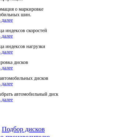
мация о маркировке
обильных шин.
 далее
ца индексов скоростей
 далее
ца индексов нагрузки
 далее
ровка дисков
 далее
автомобильных дисков
 далее
ыбрать автомобильный диск
 далее
Подбор дисков
о производителю