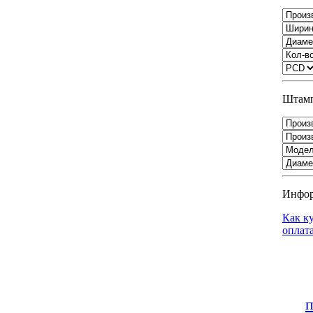
Штамп
Инфо
Как к
оплат
п