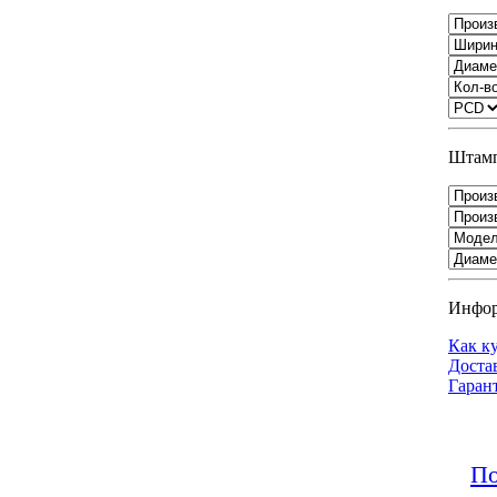
Штамп
Инфо
Как к
Доста
Гаран
По