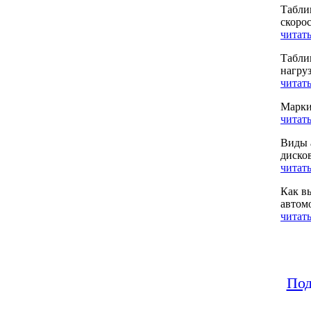
Табли
скоро
читать
Табли
нагру
читать
Марки
читать
Виды 
диско
читать
Как в
автом
читать
Под