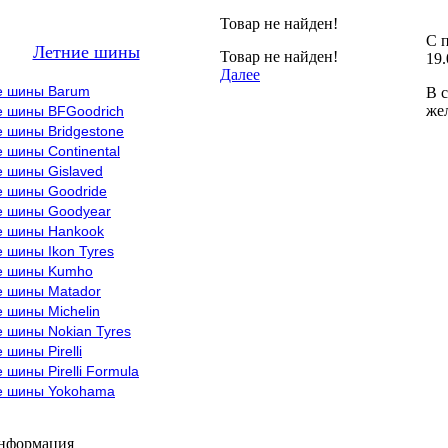
Товар не найден!
С п
Летние шины
Товар не найден!
19.
Далее
е шины Barum
В с
же
е шины BFGoodrich
 шины Bridgestone
 шины Continental
е шины Gislaved
е шины Goodride
е шины Goodyear
е шины Hankook
 шины Ikon Tyres
е шины Kumho
е шины Matador
 шины Michelin
 шины Nokian Tyres
 шины Pirelli
 шины Pirelli Formula
е шины Yokohama
информация