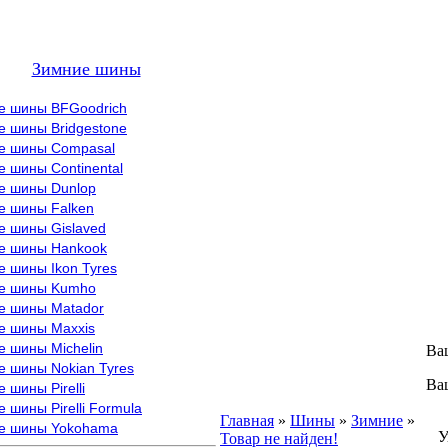
Зимние шины
е шины BFGoodrich
е шины Bridgestone
е шины Compasal
 шины Continental
е шины Dunlop
е шины Falken
е шины Gislaved
е шины Hankook
 шины Ikon Tyres
е шины Kumho
е шины Matador
е шины Maxxis
е шины Michelin
Ва
е шины Nokian Tyres
Ва
 шины Pirelli
 шины Pirelli Formula
В
Главная
»
Шины
»
Зимние
»
е шины Yokohama
Ув
Товар не найден!