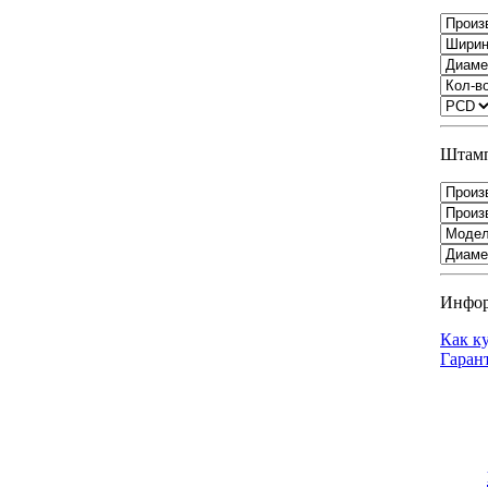
Штамп
Инфо
Как к
Гаран