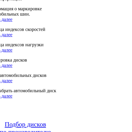
мация о маркировке
обильных шин.
 далее
ца индексов скоростей
 далее
ца индексов нагрузки
 далее
ровка дисков
 далее
автомобильных дисков
 далее
ыбрать автомобильный диск
 далее
Подбор дисков
по производителю