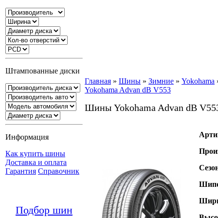
Штампованные диски
Главная
»
Шины
»
Зимние
»
Yokohama
Yokohama Advan dB V553
Шины Yokohama Advan dB V55
Арти
Информация
Прои
Как купить шины
Доставка и оплата
Сезо
Гарантия
Справочник
Шипо
Шири
Подбор шин
Высо