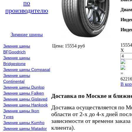
по
производителю
Диам
Инде
Инде
Зимние шины
15554
Цена: 15554 руб
Зимние шины
X
BFGoodrich
Зимние шины
Bridgestone
Зимние шины Compasal
=
Зимние шины
62216
Continental
В кор
Зимние шины Dunlop
Зимние шины Falken
Доставка по Москве и ближн
Зимние шины Gislaved
Зимние шины Hankook
Доставка осуществляется по М
Зимние шины Ikon
области от 2-х до 4-х дней пос
Tyres
зависимости от времени заказа
Зимние шины Kumho
клиента).
Зимние шины Matador