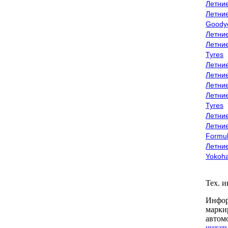
Летни
Летни
Goody
Летни
Летни
Tyres
Летни
Летни
Летние
Летни
Tyres
Летние
Летние
Formu
Летни
Yokoh
Тех. 
Инфор
марки
автом
читать