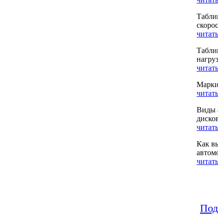
Табли
скоро
читать
Табли
нагру
читать
Марки
читать
Виды 
диско
читать
Как в
автом
читать
Под