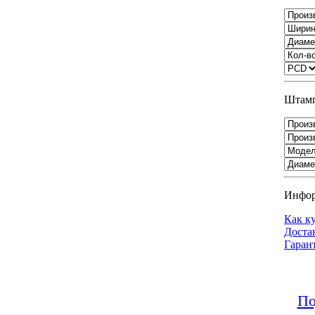
Штамп
Инфо
Как к
Доста
Гаран
По