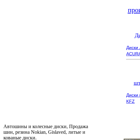
про
Д
Диски
ACUR
шт
Диски
KFZ
Автошины и колесные диски, Продажа
шин, резина Nokian, Gislaved, литые и
кованые диски.